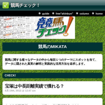
競馬チェック！
guide
free"shinbun"
column
home
競馬のMIKATA
競馬に関する様々なデータの中から毎回１つのテーマにスポットを当て、
データに隠された真実の解明と実践的な活用方法を追求します。
CHECK!
宝塚は中長距離実績で獲れる？
6月 19th, 2012 @ 12:47 am