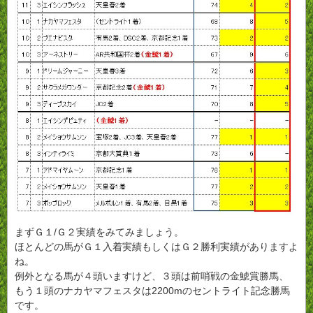
まずＧ１/Ｇ２実績をみてみましょう。
ほとんどの馬がＧ１入着実績もしくはＧ２勝利実績がありますよ
ね。
例外となる馬が４頭いますけど、３頭は前哨戦の金鯱賞勝馬、
もう１頭のナカヤマフェスタは2200mのセントライト記念勝馬
です。