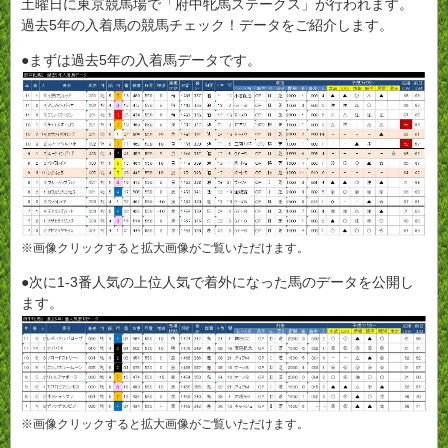
土曜日に東京競馬場で「府中牝馬ステークス」が行われます。
過去5年の入着馬の競馬チェック！データをご紹介します。
●まずは過去5年の入着馬データです。
※画像クリックすると拡大画像がご覧いただけます。
●次に1-3番人気の上位人気で着外になった馬のデータを公開し
ます。
※画像クリックすると拡大画像がご覧いただけます。