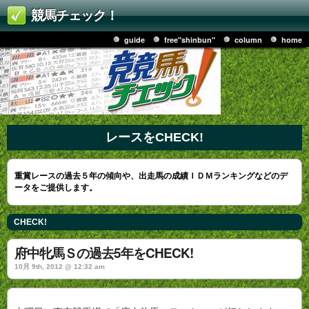
競馬チェック！
guide
free"shinbun"
column
home
レースをCHECK!
重賞レースの過去５年の傾向や、出走馬の成績ＩＤＭランキングなどのデ
ータをご提供します。
CHECK!
府中牝馬Ｓの過去5年をCHECK!
10月 9th, 2012 @ 12:32 am