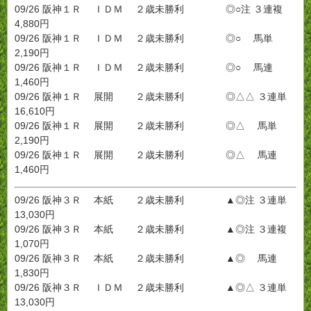
09/26 阪神１Ｒ ＩＤＭ ２歳未勝利 ◎○注 ３連複
4,880円
09/26 阪神１Ｒ ＩＤＭ ２歳未勝利 ◎○ 馬単
2,190円
09/26 阪神１Ｒ ＩＤＭ ２歳未勝利 ◎○ 馬連
1,460円
09/26 阪神１Ｒ 展開 ２歳未勝利 ◎△△ ３連単
16,610円
09/26 阪神１Ｒ 展開 ２歳未勝利 ◎△ 馬単
2,190円
09/26 阪神１Ｒ 展開 ２歳未勝利 ◎△ 馬連
1,460円
09/26 阪神３Ｒ 本紙 ２歳未勝利 ▲◎注 ３連単
13,030円
09/26 阪神３Ｒ 本紙 ２歳未勝利 ▲◎注 ３連複
1,070円
09/26 阪神３Ｒ 本紙 ２歳未勝利 ▲◎ 馬連
1,830円
09/26 阪神３Ｒ ＩＤＭ ２歳未勝利 ▲◎△ ３連単
13,030円