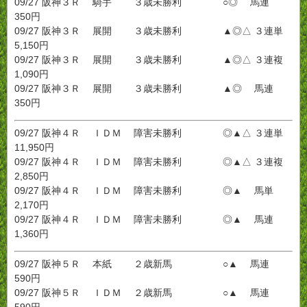
09/27 阪神３Ｒ 騎手 ３歳未勝利 ○◎ 馬連
350円
09/27 阪神３Ｒ 展開 ３歳未勝利 ▲◎△ ３連単
5,150円
09/27 阪神３Ｒ 展開 ３歳未勝利 ▲◎△ ３連複
1,090円
09/27 阪神３Ｒ 展開 ３歳未勝利 ▲◎ 馬連
350円
09/27 阪神４Ｒ ＩＤＭ 障害未勝利 ◎▲△ ３連単
11,950円
09/27 阪神４Ｒ ＩＤＭ 障害未勝利 ◎▲△ ３連複
2,850円
09/27 阪神４Ｒ ＩＤＭ 障害未勝利 ◎▲ 馬単
2,170円
09/27 阪神４Ｒ ＩＤＭ 障害未勝利 ◎▲ 馬連
1,360円
09/27 阪神５Ｒ 本紙 ２歳新馬 ○▲ 馬連
590円
09/27 阪神５Ｒ ＩＤＭ ２歳新馬 ○▲ 馬連
590円