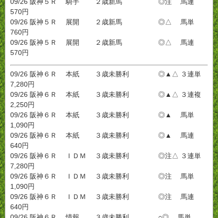
09/26 阪神５Ｒ 騎手 ２歳新馬 ◎注 馬連
570円
09/26 阪神５Ｒ 展開 ２歳新馬 ◎△ 馬単
760円
09/26 阪神５Ｒ 展開 ２歳新馬 ◎△ 馬連
570円
09/26 阪神６Ｒ 本紙 ３歳未勝利 ◎▲△ ３連単
7,280円
09/26 阪神６Ｒ 本紙 ３歳未勝利 ◎▲△ ３連複
2,250円
09/26 阪神６Ｒ 本紙 ３歳未勝利 ◎▲ 馬単
1,090円
09/26 阪神６Ｒ 本紙 ３歳未勝利 ◎▲ 馬連
640円
09/26 阪神６Ｒ ＩＤＭ ３歳未勝利 ◎注△ ３連単
7,280円
09/26 阪神６Ｒ ＩＤＭ ３歳未勝利 ◎注 馬単
1,090円
09/26 阪神６Ｒ ＩＤＭ ３歳未勝利 ◎注 馬連
640円
09/26 阪神６Ｒ 情報 ３歳未勝利 ○◎ 馬単