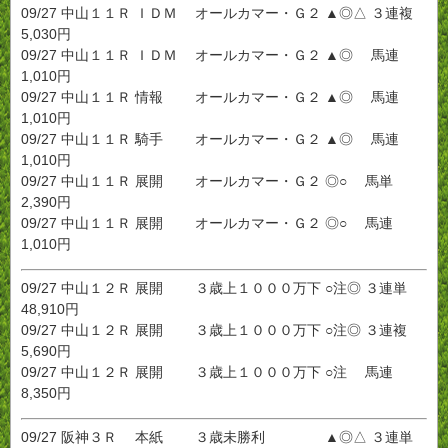
09/27 中山１１Ｒ ＩＤＭ オールカマー・Ｇ２ ▲◎△ ３連複
5,030円
09/27 中山１１Ｒ ＩＤＭ オールカマー・Ｇ２ ▲◎ 馬連
1,010円
09/27 中山１１Ｒ 情報 オールカマー・Ｇ２ ▲◎ 馬連
1,010円
09/27 中山１１Ｒ 騎手 オールカマー・Ｇ２ ▲◎ 馬連
1,010円
09/27 中山１１Ｒ 展開 オールカマー・Ｇ２ ◎○ 馬単
2,390円
09/27 中山１１Ｒ 展開 オールカマー・Ｇ２ ◎○ 馬連
1,010円
09/27 中山１２Ｒ 展開 ３歳上１０００万下 ○注◎ ３連単
48,910円
09/27 中山１２Ｒ 展開 ３歳上１０００万下 ○注◎ ３連複
5,690円
09/27 中山１２Ｒ 展開 ３歳上１０００万下 ○注 馬連
8,350円
09/27 阪神３Ｒ 本紙 ３歳未勝利 ▲◎△ ３連単