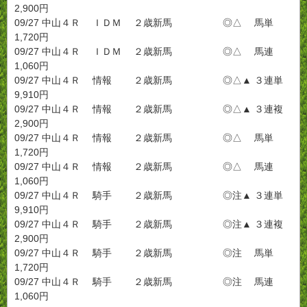
2,900円
09/27 中山４Ｒ ＩＤＭ ２歳新馬 ◎△ 馬単
1,720円
09/27 中山４Ｒ ＩＤＭ ２歳新馬 ◎△ 馬連
1,060円
09/27 中山４Ｒ 情報 ２歳新馬 ◎△▲ ３連単
9,910円
09/27 中山４Ｒ 情報 ２歳新馬 ◎△▲ ３連複
2,900円
09/27 中山４Ｒ 情報 ２歳新馬 ◎△ 馬単
1,720円
09/27 中山４Ｒ 情報 ２歳新馬 ◎△ 馬連
1,060円
09/27 中山４Ｒ 騎手 ２歳新馬 ◎注▲ ３連単
9,910円
09/27 中山４Ｒ 騎手 ２歳新馬 ◎注▲ ３連複
2,900円
09/27 中山４Ｒ 騎手 ２歳新馬 ◎注 馬単
1,720円
09/27 中山４Ｒ 騎手 ２歳新馬 ◎注 馬連
1,060円