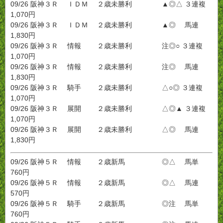
09/26 阪神３Ｒ ＩＤＭ ２歳未勝利 ▲◎△ ３連複
1,070円
09/26 阪神３Ｒ ＩＤＭ ２歳未勝利 ▲◎ 馬連
1,830円
09/26 阪神３Ｒ 情報 ２歳未勝利 注◎○ ３連複
1,070円
09/26 阪神３Ｒ 情報 ２歳未勝利 注◎ 馬連
1,830円
09/26 阪神３Ｒ 騎手 ２歳未勝利 △○◎ ３連複
1,070円
09/26 阪神３Ｒ 展開 ２歳未勝利 △◎▲ ３連複
1,070円
09/26 阪神３Ｒ 展開 ２歳未勝利 △◎ 馬連
1,830円
09/26 阪神５Ｒ 情報 ２歳新馬 ◎△ 馬単
760円
09/26 阪神５Ｒ 情報 ２歳新馬 ◎△ 馬連
570円
09/26 阪神５Ｒ 騎手 ２歳新馬 ◎注 馬単
760円