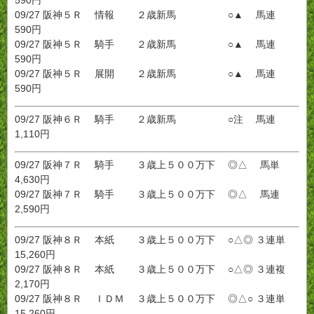
09/27 阪神５Ｒ 情報 ２歳新馬 ○▲ 馬連
590円
09/27 阪神５Ｒ 騎手 ２歳新馬 ○▲ 馬連
590円
09/27 阪神５Ｒ 展開 ２歳新馬 ○▲ 馬連
590円
09/27 阪神６Ｒ 騎手 ２歳新馬 ○注 馬連
1,110円
09/27 阪神７Ｒ 騎手 ３歳上５００万下 ◎△ 馬単
4,630円
09/27 阪神７Ｒ 騎手 ３歳上５００万下 ◎△ 馬連
2,590円
09/27 阪神８Ｒ 本紙 ３歳上５００万下 ○△◎ ３連単
15,260円
09/27 阪神８Ｒ 本紙 ３歳上５００万下 ○△◎ ３連複
2,170円
09/27 阪神８Ｒ ＩＤＭ ３歳上５００万下 ◎△○ ３連単
15,260円