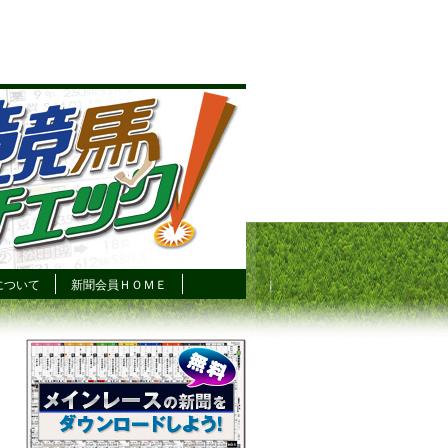
について
新聞会員ＨＯＭＥ