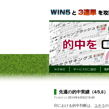
ＨＯＭＥ
サービスのご紹介
無
先週の的中実績（4/5,6）
Posted on
2014年4月6日19:46
印における的中判断は、
コチラ
の