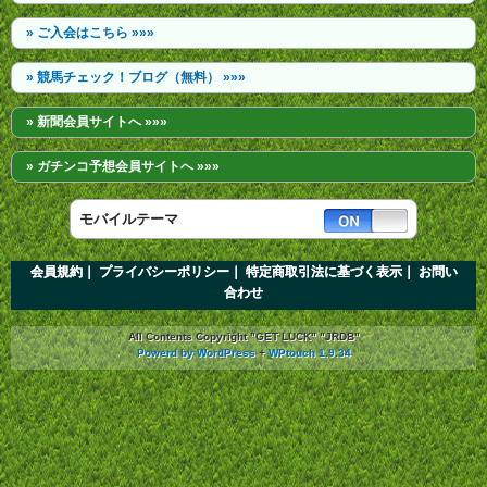
» ご入会はこちら »»»
» 競馬チェック！ブログ（無料） »»»
» 新聞会員サイトへ »»»
» ガチンコ予想会員サイトへ »»»
モバイルテーマ
会員規約｜
プライバシーポリシー｜
特定商取引法に基づく表示｜
お問い
合わせ
All Contents Copyright "GET LUCK" "JRDB"
Powerd by WordPress
+
WPtouch 1.9.34