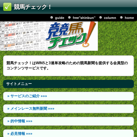
競馬チェック！
guide
free"shinbun"
column
home
競馬チェック！はWIN5と3連単攻略のための競馬新聞を提供する会員型の
コンテンツサービスです。
サイトメニュー
» サービスのご紹介 »»»
» メインレース無料新聞 »»»
» 的中情報 »»»
» 必見情報 »»»